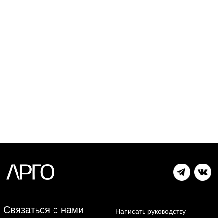
Покупателю
Товары
О компании
Кухни
Наши работы
Гостинные
Гарантия
Мебель для дома
Доставка и оплата
Спальни
Отзывы
Гардероб и шкафы
Отзывы покупателей
Яндекс
2GIS
Сайт
Политика конфиденциальности
разработан: