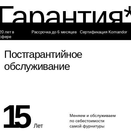
Постгарантийное
обслуживание
15
Меняем и обслуживаем
по себестоимости
Лет
самой фурнитуры
Контакты
Адрес:
Телефон:
Сургут, ул. Ивана
Офис продаж:
Захарова, 12/1
+7 (3462) 53-30-33
Менеджер:
Построить маршрут
+7 (3462) 63-49-20