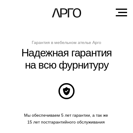
Гарантия в мебельном ателье Арго
Надежная гарантия
на всю фурнитуру
Мы обеспечиваем 5 лет гарантии, а так же
15 лет постгарантийного обслуживания
Гарантия*
20 лет в
Рассрочка до 6 месяцев
Сертификация Komandor
Диза
сфере