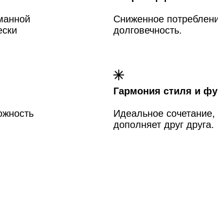
Что отличает
De Diet
Вторая особенность – технолог
приготовления с паром.
Духовки серии DOP комбинируют 
ые
пар. Резервуар на 1 литр встроен 
подача пара программируется по 
Мясо готовится при 85°C с 30% в
волокна не пересыхают, вес теря
вместо обычных 30%.