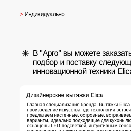
В "Арго" вы можете заказать
подбор и поставку следующей
инновационной техники Elica:
Дизайнерские вытяжки Elica
Главная специализация бренда. Вытяжки Elica – это 
произведение искусства, где технологии встречаются 
предлагаем настенные, островные, встраиваемые и 
варианты, идеально подходящие для кухонь любого с
оснащены LED-подсветкой, интуитивным сенсорным 
управлением, а также передовыми системами рецирку
воздуха. Технологии Silentech и BLDC-двигатели обе
бесшумную работу при максимальной мощности и
энергоэффективность. Жироулавливающие фильтры л
даже в посудомоечной машине.
Духовые шкафы Elica
Хотя Elica ассоциируется прежде всего с вентиляцией