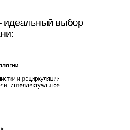
циркуляции
ектуальное
нергии и
 элемент