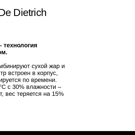
Elica 2025 года –
о":