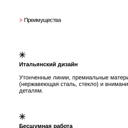
Утонченные линии, премиальные материалы
(нержавеющая сталь, стекло) и внимание к
деталям.
Бесшумная работа
Благодаря технологии Silentech и продуманно
конструкции, вытяжки работают практически
неслышно.
Умные системы управления
Сенсорные или цифровые панели, возможнос
интеграции с системами "умного дома"
(например, Elica iSMART GLACE).