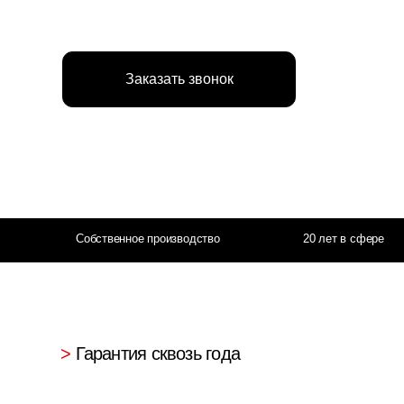
Заказать звонок
Собственное производство
20 лет в сфере
>
Гарантия сквозь года
Погрузитесь в мир безупречного стиля и
передовых технологий с бытовой техникой
Elica, легендарным итальянским брендом,