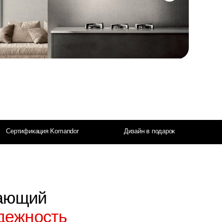
Komandor
Дизайн в подарок
ть
м элементом
уальность
ру комфорта.