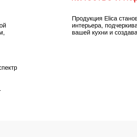
р
Больше, чем просто 
–
под заказ
в "Арго":