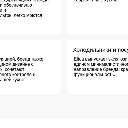
изайне с
едином минималистичном дизайнерско
тают
направление бренда: красота, тишина 
онтроля и
функциональность.
ухне.
Почему Elica
– идеал
для вашей кухни:
Инновационные технологии