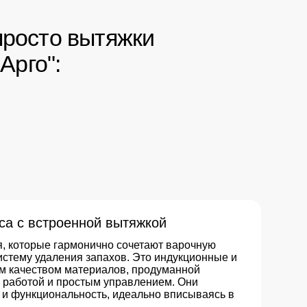
енной вытяжкой
монично сочетают варочную
я запахов. Это индукционные и
материалов, продуманной
остым управлением. Они
ьность, идеально вписываясь в
 машины Elica
тих приборов, выполненные в