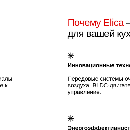
Передовые системы очистки и ре
воздуха, BLDC-двигатели, интелл
управление.
Энергоэффективность
й
Сниженное потребление электроэ
долговечность.
Гармония стиля и функционала
ть
Идеальное сочетание, где каждый
дополняет друг друга.