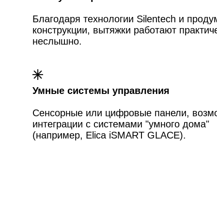
>
Почему стоит выбрать
Визуальная идентичность
– чёрное стекло,
сенсорное управление без механических
кнопок, минимум надписей на панелях.
Духовые шкафы выглядят как чёрные
монолиты с TFT-дисплеем 7 дюймов. Варочн
панели без разметки зон – стеклокерамика
активируется касанием в любом месте.