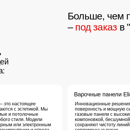
Варочные панели Elica с встро
настоящее
Инновационные решения, которые гар
с эстетикой. Мы
поверхность и мощную систему удалени
потолочные
газовые панели с высоким качеством 
тиля. Модели
компоновкой, бесшумной работой и пр
или электронным
сохраняют чистоту линий и функционал
ляции и отвода
современные кухни.
спечивают
егко моются
Холодильники и посудомоечные
, бренд также
Elica выпускает эксклюзивные серии э