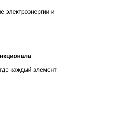
rich
ия
сухой жар и
в корпус,
времени.
лажности –
ется на 15%