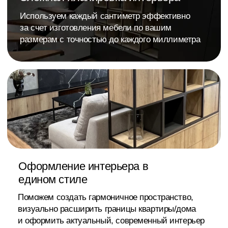
5 лет премиум
Качественные материалы
и сборка гарантируют
гарантии
долговечность эксплуатации
Скидка на заказ
Накопительная система
на первый и последующие
заказы
Без посредников
Собственное производство
без лишних переплат
Строго соблюдаем сроки
Строгие сроки
в договоре