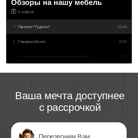
Обзоры на нашу мебель
5 videos
1
Проект "Гудзон"
02:45
2
Гардеробная
01:25
3
Контроль качества на производстве
01:05
4
Оборудованная дача
01:15
5
Установка кухни
01:28