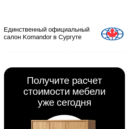
>
Категории
Мы делаем
мебель
для любого пространства
Кухня
Кухонные гарнтиры,
столы и стулья
Гостинная
Шкафы, тумбочки,
столы и другое