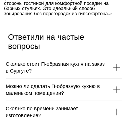
Рассчитать стоимость
Пройдите легкий бриф
>
О нас
Команда профессионалов
Сколько стоит П-образная кухня на заказ
с опытом более 15 лет
в Сургуте?
Можно ли сделать П-образную кухню в
маленьком помещении?
Сколько по времени занимает
изготовление?
Мы на рынке с 2004 года
20 лет создаём мебель по индивидуальным размерам —