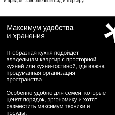
выбор для помещений площадью
от 10–
12 кв.м,
кухонь-гостиных или частных
домов. Это планировка «максималистов»:
она обеспечивает наибольшую площадь
рабочей поверхности и количество мест
хранения по сравнению с любыми другими
типами кухонь.
Три ключевых преимущества:
Максимум техники
— здесь размещается
всё: от посудомойки и двухкамерного
холодильника до винного шкафа и
подогревателя посуды
Много места для готовки
— достаточно
пространства для нарезки, сервировки и
одновременной работы двух человек
Эффект «кухни шефа»
— повар
находится в центре, все зоны на
расстоянии вытянутой руки