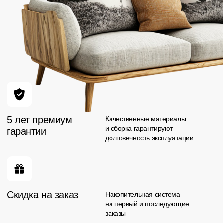
>
О нас
Более 1000 работ
в Сургуте
и по всей России
Илона
17 отзывов
Я очень довольна работой салона мебели
Арго. Компания профессионально подошла к
выполнению заказа. Качество материалов и
сборки на высшем уровне, всё выглядит очень
красиво и надежно.
Менеджер была внимательна и помогла
выбрать оптимальные решения. Сроки
выполнения работы были строго соблюдены.
Мебель идеально вписалась в интерьер и
полностью
соответствует моим ожиданиям.