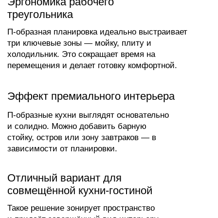
*
Максимум удобства
и хранения
П-образная кухня подойдёт
владельцам квартир с просторной
кухней или кухни-гостиной, где важна
продуманная организация
пространства.
Особенно удобно для семей, которые
ценят порядок, эргономику и хотят
разместить максимум техники и
посуды.
Это также отличный выбор для тех, кто
любит готовить много и с комфортом.
Кому подходит П-образная
планировка
П-образная (U-образная) конфигурация —