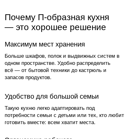
потребности семьи с детьми или тех, кто любит
готовить вместе: всем хватит места.
Эргономика рабочего
треугольника
П-образная планировка идеально выстраивает
три ключевые зоны — мойку, плиту и
холодильник. Это сокращает время на
перемещения и делает готовку комфортной.
Эффект премиального интерьера
П-образные кухни выглядят основательно
и солидно. Можно добавить барную
стойку, остров или зону завтраков — в
зависимости от планировки.
Отличный вариант для
совмещённой кухни-гостиной
Такое решение зонирует пространство
и придаёт завершённый вид интерьеру.