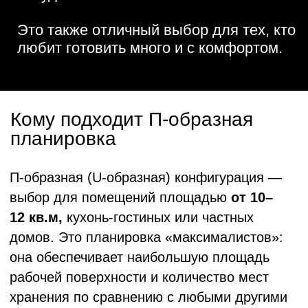
Требования к помещению:
Расстояние между параллельными
линиями шкафов (проход) должно
составлять
1200–2000 мм:
Меньше 1200 мм — не откроются
одновременно дверцы духовки и
посудомойки
Больше 2000 мм — придётся делать
лишние шаги, теряя преимущество
эргономики
Как П-образная кухня
оптимизирует рабочий
процесс
В такой кухне принцип «рабочего
треугольника» реализуется наиболее
естественно. Повар находится в центре, а
все ключевые зоны расположены вокруг
него.
Оптимальная схема
зонирования: