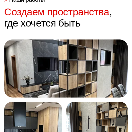
Перезвоним Вам
в течении 15 минут
Оставьте Ваши контакты
для нового уюта
+7
Заказать звонок
Менеджер учтет все Ваши
пожелания
А специалист по расчету стоимости подберет лучший