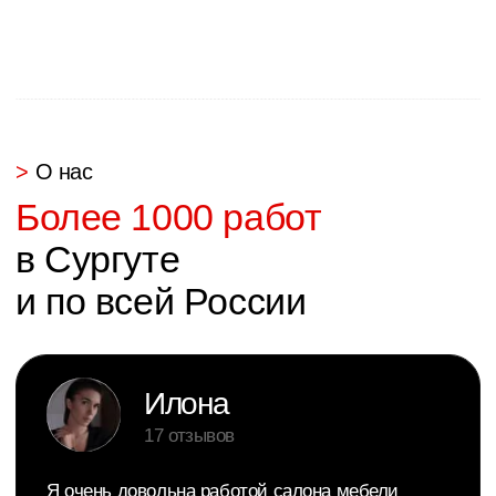
Связаться с нами
Написать руководству
argo.mebel@bk.ru
+7 (3462) 53-30-33
Покупателю
Товары
О компании
Кухни
Наши работы
Гостинные
Гарантия
Мебель для дома
Доставка и оплата
Спальни