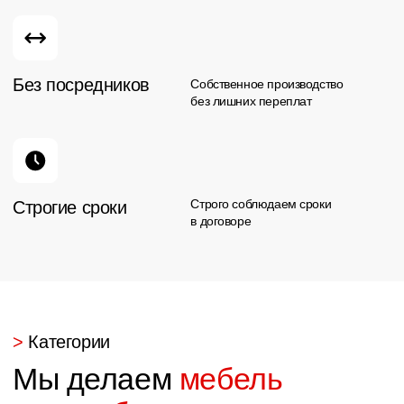
В процессе работы сотрудники проявляли
аккуратность и заботу в деталях.
Выражаю огромную благодарность за
проделанную работу!
Светлана
34
отзывов
Хочу выразить огромную благодарность
Ивану и всей его команде! Ребята
работают четко и слаженно. Заказывали
всю мебель в частный дом. От комода,
ванны до кухни. За год постоянной
эксплуатации не возникло ни одного
вопроса. Есть гарантия на мебель, но она
вам не пригодится, тк качество на высоте!
В Арго вам подберут все на любой вкус,
цвет и кошелек!
В дальнейшем за мебелью только сюда!👍🏼
👍🏼👍🏼