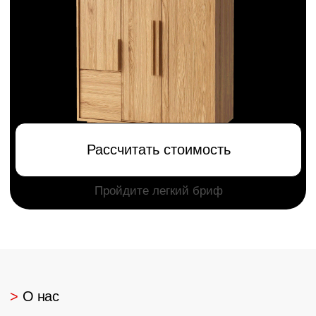
Спальня
Кровати, шкафы,
тумбочки и другое
Ванная
Кровати, шкафы,
тумбочки и другое
>
Наши работы
Создаем пространства
,
где хочется быть