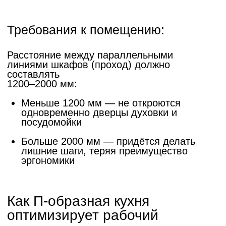
Совет эксперта — Иван
Кудряшов, руководитель
салона Арго:
«Если кухня объединена с гостиной, одна из сторон
буквы "П" может работать как полуостров-барная
стойка. В этом случае делаем столешницу шире
(900 мм вместо 600 мм) и создаём свес 300 мм со
стороны гостиной для комфортной посадки на
барных стульях. Это идеальный способ
зонирования без перегородок из гипсокартона.»