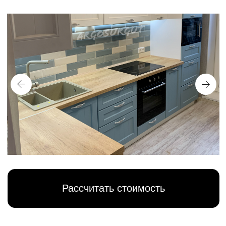
Рассчитать стоимость
Почему П-образная кухня
— это хорошее решение
Максимум мест хранения
Больше шкафов, полок и выдвижных систем в
одном пространстве. Удобно распределить
всё — от бытовой техники до кастрюль и
запасов продуктов.
Удобство для большой семьи
Такую кухню легко адаптировать под