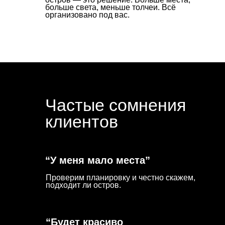
Частые сомнения
клиентов
“У меня мало места”
Проверим планировку и честно скажем,
подходит ли остров.
“Будет красиво
только на фото”
Покажем 3D до начала работ.
Для тех, кто ценит