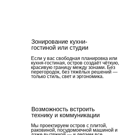
Зонирование кухни-
Эффе
гостиной или студии
без 
Если у вас свободная планировка или
Даже п
кухня-гостиная, остров создаёт чёткую,
как п
красивую границу между зонами. Без
грамо
перегородок, без тяжёлых решений —
матери
только стиль, свет и эргономика.
«прода
благод
нацено
Возможность встроить
технику и коммуникации
Мы проектируем остров с плитой,
раковиной, посудомоечной машиной и
даже вытяжкой — и делаем все
подключения. Это удобно, технологично и
экономит время. Все решения заранее
отрисовываются в проекте и согласуются.