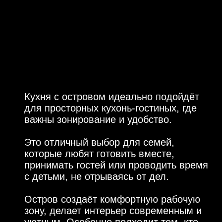
росторных кухонь-гостиных, где
 зонирование и удобство.
тличный выбор для семей,
ые любят готовить вместе,
мать гостей или проводить время
ьми, не отрываясь от дел.
в создаёт комфортную рабочую
 делает интерьер современным и
м. Особенно подходит тем, кто
 стиль, функциональность и
тые пространства.