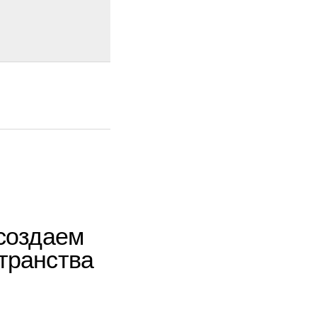
м
ва
стиле
тво,
дома
терьер