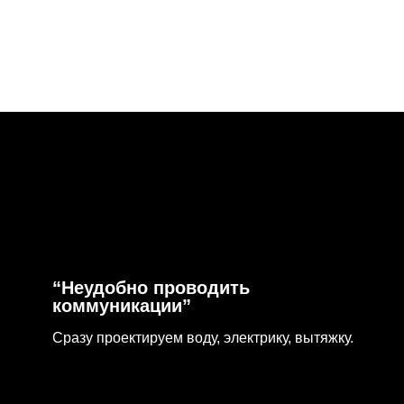
добно проводить
уникации”
проектируем воду, электрику, вытяжку.
 с островом идеально подойдёт