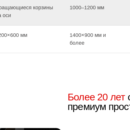
Более 20 лет
создае
ращающиеся корзины
1000–1200 мм
премиум пространст
а оси
200×600 мм
1400×900 мм и
более
Оформление интерьера в едином 
Поможем создать гармоничное пространс
визуально расширить границы квартиры/
и оформить актуальный, современный ин