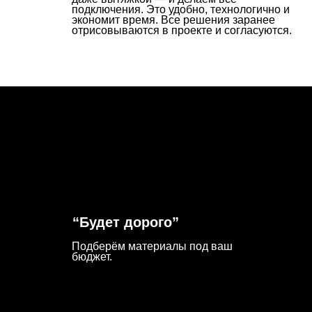
“Будет дорого”
“Неу
комм
Подберём материалы под ваш
бюджет.
Сразу 
Кухня