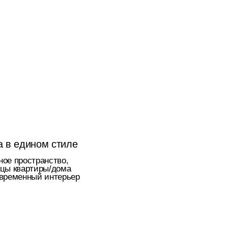
налов
ет
ргуте с
вили