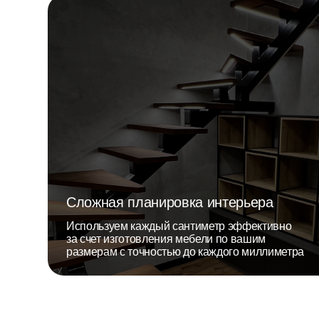
Единственный официальный
салон Komandor в Сургуте
>
О нас