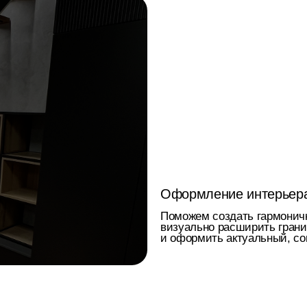
Команда профессио
с опытом более 15 л
Мебельная фабрика «Арго» работает в Су
2004 года. За более чем 20 лет мы изгото