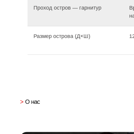
>
О нас
Проход остров — гарнитур
В
н
Размер острова (Д×Ш)
1
Сложная планировка интерьера
Используем каждый сантиметр эффективно
за счет изготовления мебели по вашим
размерам с точностью до каждого миллиметра