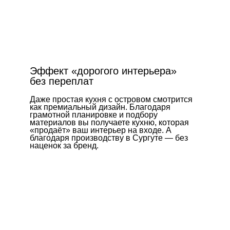
кт «дорогого интерьера»
переплат
ростая кухня с островом смотрится
ремиальный дизайн. Благодаря
тной планировке и подбору
алов вы получаете кухню, которая
ёт» ваш интерьер на входе. А
аря производству в Сургуте — без
к за бренд.