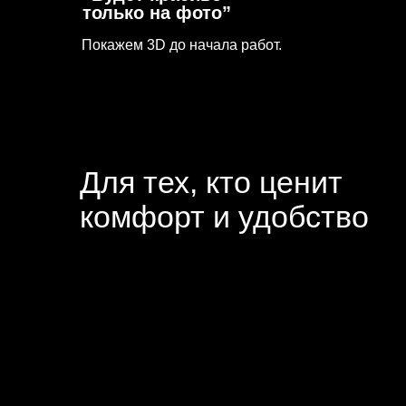
комфорт и удобство
*
Технические требования
к помещению
Островная планировка — привилегия больших про
эргономики требуется помещение площадью от 18–2