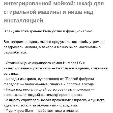
Мебель в ванную в ЖК «Гудзон»:
шкаф для бойлера и стиральной
машины с фрезеровкой «Вельвет»
В
ЖК «Гудзон»
мы с
делали проект, где даже стиралка с
сушкой выглядят, как дорогие гости на вечеринке
Прошли целый квест: нужно было уместить технику, спрятать
бойлер, аккуратно «упаковать» все коммуникации и при этом
оставить место для хранения.
И да, всё это в одном санузле.
Корпуса ЛДСП от EGGER Антрацит. Фасады МДФ от Первой