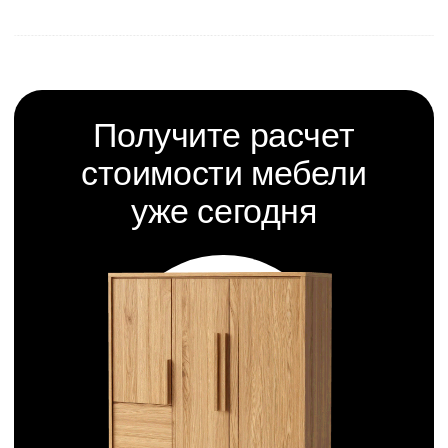
Сургут, ул. Ивана
Офис продаж:
Захарова, 12/1
+7 (3462) 53-30-33
Менеджер:
Построить маршрут
+7 (3462) 63-49-20
График:
Ежедневно
10:00 — 19:00