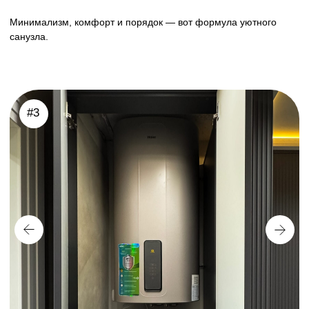
фабрики фасадов в цвете «Графит матовый» — строго,
стильно и без намёка на скуку. Добавили фрезеровку
«Вельвет» и поверхность сразу заиграла глубиной.
Фурнитура Hettich — это никаких ручек, никаких хлопков, а
лёгкое касание, и дверца открывается сама. Ну прелесть же!
За счёт задних стенок вся конструкция выглядит как
полноценная мебель, а не временный шкафчик «на пару
лет».
В общем, это тот случай, когда смотришь и думаешь: «Да, так
и должно быть».
Санузел — самое сложное помещение для мебели из-за
высокой влажности. Обычная мебель из магазина часто
разбухает через год. Мы изготавливаем тумбы под раковину,
пеналы и экраны из влагостойких материалов (МДФ в эмали,
HPL-пластик, искусственный камень), которые выдерживают
прямой контакт с водой и перепады температур.
Наши проекты решают главные боли: как эстетично скрыть
стиральную машину, бойлер и трубы, сохранив к ним доступ.
Посмотрите примеры интеграции накладных раковин на