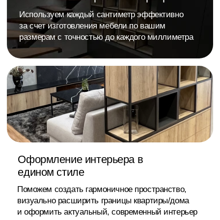
>
О нас
Более 1000 работ
в Сургуте
и по всей России
Илона
17 отзывов
Я очень довольна работой салона мебели
Арго. Компания профессионально подошла к
выполнению заказа. Качество материалов и
сборки на высшем уровне, всё выглядит очень
красиво и надежно.
Менеджер была внимательна и помогла
выбрать оптимальные решения. Сроки
выполнения работы были строго соблюдены.
Мебель идеально вписалась в интерьер и
полностью