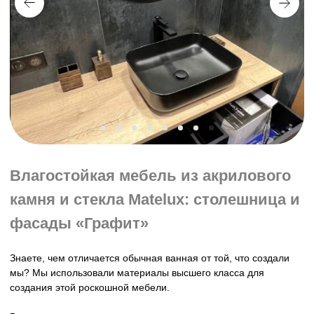
Влагостойкая мебель из акрилового
камня и стекла Matelux: столешница и
фасады «Графит»
Знаете, чем отличается обычная ванная от той, что создали
мы? Мы использовали материалы высшего класса для
создания этой роскошной мебели.
Вы заходите в свою новую ванную, а там - красота
неописуемая! Фасады - мателюкс цвета графит, благородный
дуб галифакс, сияющий акриловый камень... Класс!
Мы, как всегда, не просто сделали красиво. Мы сделали
удобно. Все, что нужно, спрятано за дверцами. Никаких тебе
торчащих труб и разбросанных по полу шампуней. Только
чистота, порядок и эстетика.
Каждая ручка, каждый доводчик, каждый светильник - все на
своих местах и работает как швейцарские часы.
Наша мебель не боится воды. Вообще. Хоть цунами
устраивайте в своей ванной - все будет в порядке. Мы
использовали только влагостойкие, долговечные материалы.
Так что ваша ванная будет радовать вас своей красотой не
один год и не десять! Го-о-ораздо дольше!