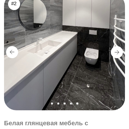
В
санузле
тоже должно быть уютно и функционально.
Вот, например, здесь мы всё продумали так, чтобы утром не
раздражали мелочи, а вечером можно было максимально
расслабиться.
⠀
- Столешница из акрилового камня Hi-Macs LG с
интегрированной раковиной — без стыков и щелей, сплошная
эстетика.
- Фасады из акрила, суперглянец от "Первой фабрики
фасадов" — белоснежные, гладкие и простые в уходе.
- Ниша над инсталляцией со встроенными полками —
использовали каждый сантиметр пространства.
- В шкафу спряталась целая прачечная: стиралка и сушилка
идеально встали за аккуратными фасадами.
- Фурнитура Blum — работает тихо и плавно.
Минимализм, комфорт и порядок — вот формула уютного
санузла.
#3