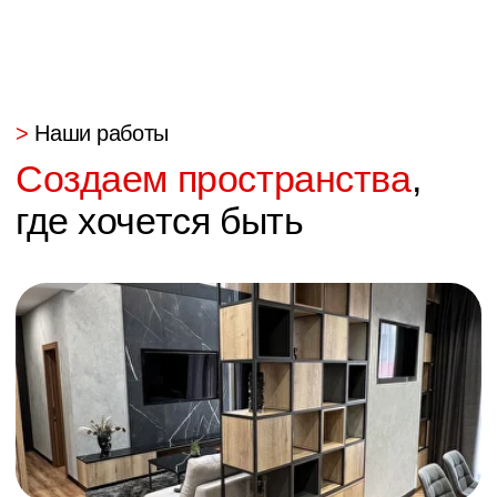
соответствует моим ожиданиям.
В процессе работы сотрудники проявляли
аккуратность и заботу в деталях.
Выражаю огромную благодарность за
проделанную работу!
Светлана
34
отзывов
Хочу выразить огромную благодарность
Ивану и всей его команде! Ребята
работают четко и слаженно. Заказывали
всю мебель в частный дом. От комода,
ванны до кухни. За год постоянной
эксплуатации не возникло ни одного
вопроса. Есть гарантия на мебель, но она
вам не пригодится, тк качество на высоте!
В Арго вам подберут все на любой вкус,
цвет и кошелек!
В дальнейшем за мебелью только сюда!👍🏼
👍🏼👍🏼