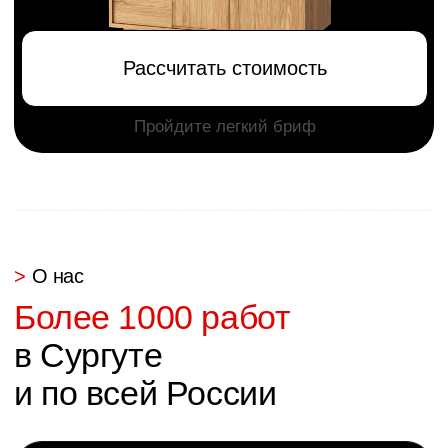
Связаться с нами
Написать руководству
argo.mebel@bk.ru
+7 (3462) 53-30-33
Покупателю
Товары
О компании
Кухни
Наши работы
Гостинные
Гарантия
Мебель для дома
Доставка и оплата
Спальни
Отзывы
Гардероб и шкафы
Отзывы покупателей
Яндекс
2GIS
Сайт
Политика конфиденциальности
разработан: