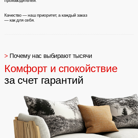
В дальнейшем за мебелью только сюда!👍🏼
👍🏼👍🏼
Отзывы в 2GIS
Отзывы на Яндекс