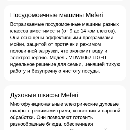
это делает использование техники максимально
комфортным
Эстетика и дизайн
Дизайн Meferi разработан с учетом последних
тенденций. Лаконичные формы, качественные
материалы и возможность выбора цветовых
решений (черный, белый, нержавеющая сталь)
позволяют технике гармонично вписаться в любой
интерьер кухни.
Безопасность
Техника оснащена современными системами
защиты от перегрузок, утечек и перепадов
напряжения. Это обеспечивает спокойствие и
безопасность, что особенно важно для семей с
детьми.
Современные технологии и надежность
Meferi использует передовые методы производства
и строгий контроль качества. Это гарантирует
долговечность и безопасность техники, а также ее
устойчивость к нештатным ситуациям.