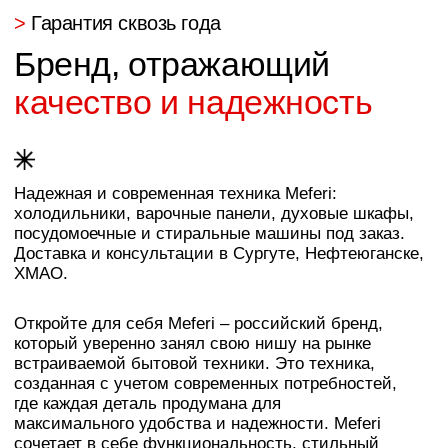
встраиваемой бытовой техники. Это техника,
созданная с учетом современных потребностей,
где каждая деталь продумана для
максимального удобства и надежности. Meferi
сочетает в себе функциональность, стильный
дизайн и доступность, делая ее идеальным
выбором для оснащения современной кухни.
>
Мир Meferi
Инновации и эргономика
в каждом приборе –
под
заказ
в «Арго»
Холодильники Meferi
Современные встраиваемые модели с
технологией No Frost обеспечивают идеальные
условия для хранения продуктов, предотвращая
образование инея. Инверторные компрессоры
гарантируют тихую работу и высокую