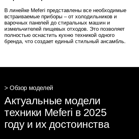
>
О нас
Почему
заказать
Asko в АРГО
«Арго» – ваш эксперт по поставке премиальной
бытовой техники Asko в ХМАО. Мы гарантируем:
Индивидуальный подбор
Наши специалисты помогут подобрать модель
Meferi, которая идеально подойдет под размеры
и стиль вашего дома, а также полностью
удовлетворит ваши потребности.
Официальная продукция
Поставка только оригинальной техники
Meferi с полной официальной гарантией
от производителя.