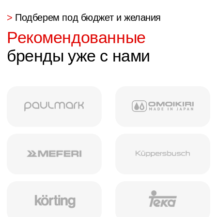
Строго соблюдаем сроки
Строгие сроки
в договоре
>
Категории
Мы делаем
мебель
для любого пространства
Кухня
Кухонные гарнтиры,
столы и стулья
Гостинная
Шкафы, тумбочки,