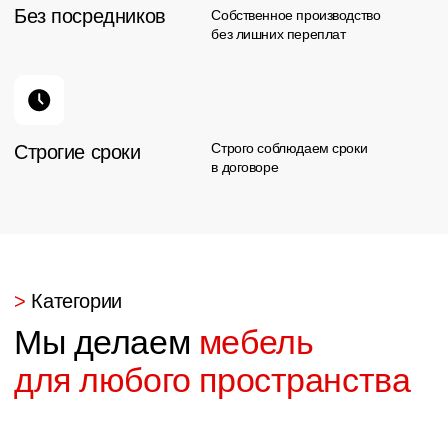
Контакты
Адрес:
Телефон:
Сургут, ул. Ивана
Офис продаж:
Захарова, 12/1
+7 (3462) 53-30-33
Менеджер:
Построить маршрут
+7 (3462) 63-49-20
График:
Ежедневно
10:00 — 19:00