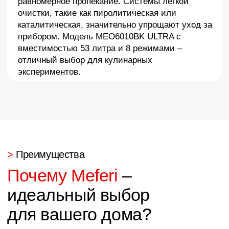
Широкий ассортимент
В линейке Meferi представлены все необходимые
встраиваемые приборы – от холодильников и
варочных панелей до стиральных машин и
измельчителей пищевых отходов. Это позволяет
полностью оснастить кухню техникой одного
бренда, что создает единый стильный ансамбль.
> Обзор моделей
Актуальные модели
техники Meferi в 2025
году и их достоинства