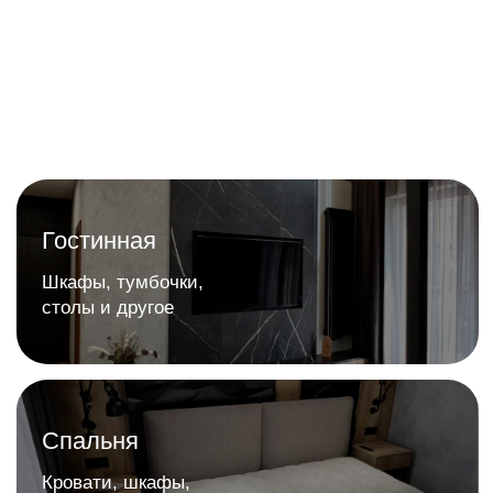
Связаться с нами
Написать руководству
argo.mebel@bk.ru
+7 (3462) 53-30-33
Покупателю
Товары
О компании
Кухни
Наши работы
Гостинные
Гарантия
Мебель для дома
Доставка и оплата
Спальни
Отзывы
Гардероб и шкафы
Отзывы покупателей