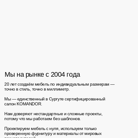
выполнения работы были строго соблюдены.
Мебель идеально вписалась в интерьер и
полностью
соответствует моим ожиданиям.
В процессе работы сотрудники проявляли
аккуратность и заботу в деталях.
Выражаю огромную благодарность за
проделанную работу!
Светлана
34
отзывов
Хочу выразить огромную благодарность
Ивану и всей его команде! Ребята
работают четко и слаженно. Заказывали
всю мебель в частный дом. От комода,
ванны до кухни. За год постоянной
эксплуатации не возникло ни одного
вопроса. Есть гарантия на мебель, но она
вам не пригодится, тк качество на высоте!
В Арго вам подберут все на любой вкус,
цвет и кошелек!