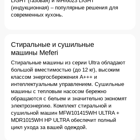
равномерное пропекание. Системы легкой
очистки, такие как пиролитическая или
каталитическая, значительно упрощают уход за
прибором. Модель MEO6010BK ULTRA с
вместимостью 53 литра и 8 режимами –
отличный выбор для кулинарных
экспериментов.
>
Преимущества
Почему Meferi
–
идеальный выбор
для вашего дома?
Удобство и эргономика
Продуманная конструкция, отсутствие лишних
щелей и углов облегчают уход. Телескопические
направляющие в духовых шкафах, удобные
дисплеи с таймерами и функции разморозки – все