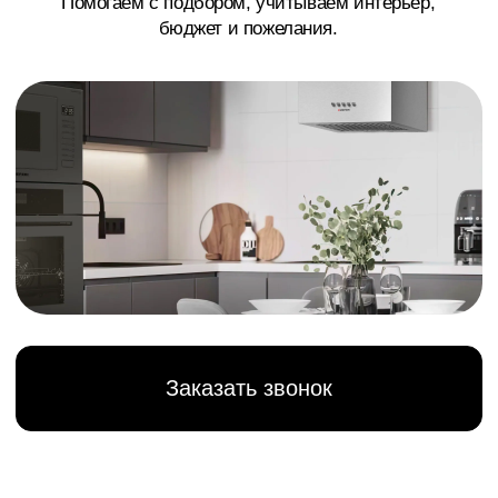
Заказать звонок
>
Гарантия сквозь года
Бренд, отражающий
качество и надежность
Надежная и современная техника Meferi:
холодильники, варочные панели, духовые шкафы,
посудомоечные и стиральные машины под заказ.
Доставка и консультации в Сургуте, Нефтеюганске,
ХМАО.
Откройте для себя Meferi – российский бренд,
который уверенно занял свою нишу на рынке