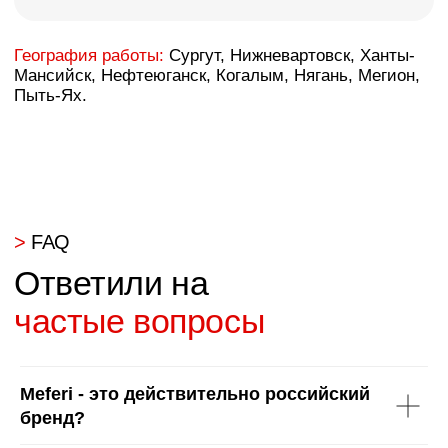
Мы на рынке с 2004 года
20 лет создаём мебель по индивидуальным размерам —
точно в стиль, точно в миллиметр.
Мы — единственный в Сургуте сертифицированный
салон KOMANDOR.
Нам доверяют нестандартные и сложные проекты,
потому что мы работаем без шаблонов.
Проектируем мебель с нуля, используем только
проверенную фурнитуру и материалы от мировых
производителей.
Качество — наш приоритет, а каждый заказ
— как для себя.
>
Почему нас выбирают тысячи
Комфорт и спокойствие
за счет гарантий
Meferi - это действительно российский
бренд?