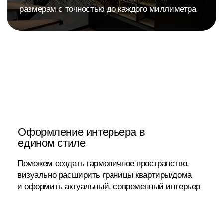
Занимает 90 секунд. 847 человек уже рассчитали.
>
О нас
Команда профессионалов
с опытом более 15 лет
Мебельная фабрика «Арго» работает в Сургуте с 2004 года.
За более чем 20 лет мы изготовили свыше 1 000 проектов
корпусной и встроенной мебели — от компактных кухонь
для однокомнатных квартир до полного меблирования
коттеджей.
«Арго» — единственный в Сургуте сертифицированный