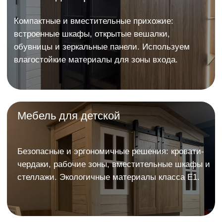
Светлана
34
отзывов
Хочу выразить огромную благодарность
Ивану и всей его команде! Ребята
работают четко и слаженно. Заказывали
всю мебель в частный дом. От комода,
ванны до кухни. За год постоянной
эксплуатации не возникло ни одного
вопроса. Есть гарантия на мебель, но она
вам не пригодится, тк качество на высоте!
В Арго вам подберут все на любой вкус,
цвет и кошелек!
В дальнейшем за мебелью только сюда!👍🏼
👍🏼👍🏼