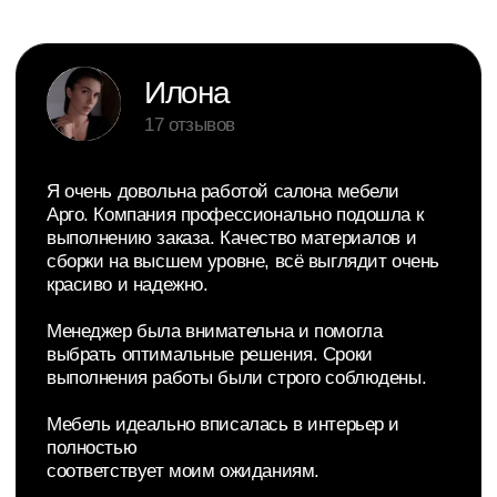
Адрес:
Телефон:
Сургут, ул. Ивана
Офис продаж:
Захарова, 12/1
+7 (3462) 53-30-33
Менеджер:
Построить маршрут
+7 (3462) 63-49-20
График:
Ежедневно
10:00 — 19:00