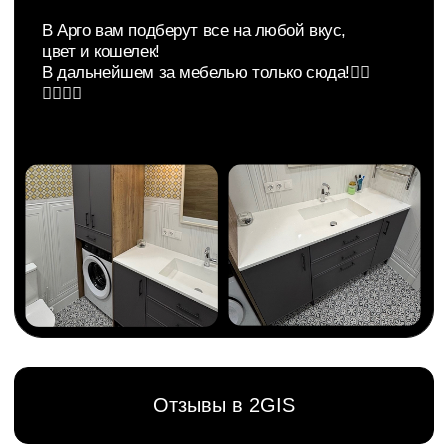
Связаться с нами
Написать руководству
argo.mebel@bk.ru
+7 (3462) 53-30-33
Покупателю
Товары
О компании
Кухни
Наши работы
Гостинные
Гарантия
Мебель для дома
Доставка и оплата
Спальни
Отзывы
Гардероб и шкафы
Отзывы покупателей
Яндекс
2GIS
Сайт
Политика конфиденциальности
разработан: