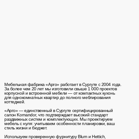
>
Категории
Мы делаем
мебель
для любого пространства
Кухни на заказ в Сургуте
Изготавливаем кухонные гарнитуры любой
конфигурации — прямые, угловые, П-образные и
с островом. Фасады из МДФ, пластика или
эмали. Интеграция встроенной техники,
столешницы из искусственного камня или HPL-
пластика. Цена — от 80 000 ₽/п.м.
Шкафы-купе
Встроенные, корпусные и радиусные шкафы-
купе с раздвижными системами Komandor.
Зеркальные, матовые и комбинированные
двери. Индивидуальное наполнение под ваши
вещи. Цена — от 50 000 ₽/м².