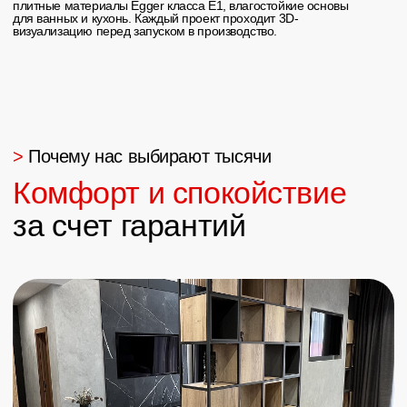
Мебель для спальни
Кровати с мягким изголовьем, прикроватные
тумбы, комоды, туалетные столики и встроенные
шкафы — всё в едином стиле и точно по
размерам вашей комнаты. Тихие доводчики Blum,
системы хранения с выдвижными ящиками в
основании кровати. Фасады из МДФ, экошпона
или эмали на выбор
Мебель для ванной
Тумбы под раковину, навесные шкафы и
пеналы из влагостойкого МДФ. Выдерживают
перепады температуры и влажность до 80%.
Гардеробные