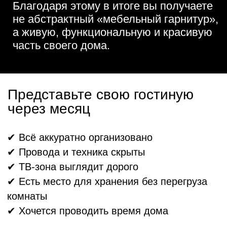
✔ купили новую квартиру
✔ делаете ремонт
✔ хотите обновить старую стенку
✔ нужен современный ТВ-уголок
✔ не хватает хранения
✔ хотите интерьер как на Pinterest
Более 1000 гостинных в Сургуте и ХМАО.
>
О нас
Более 20 лет
создаем
премиум пространства