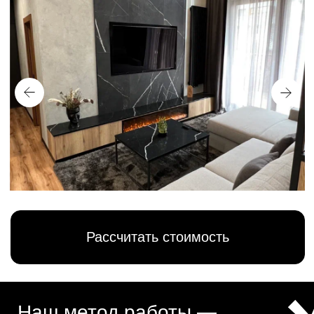
Рассчитать стоимость
*
Наш метод работы —
путь к идеальной мебели
для вашей гостиной
Наш подход строится на
внимательности к деталям и
настоящем понимании того, как должна
работать мебель в жизни. Мы не
делаем просто шкаф или полку — мы
создаём продуманное решение,
которое точно вписывается в ваш
интерьер и отвечает именно вашим
потребностям.