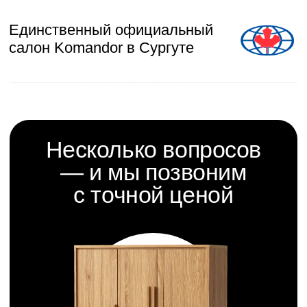
салон Komandor, что подтверждает высокий стандарт
раздвижных систем и комплектующих. Мы проектируем
мебель с нуля: учитываем особенности планировки, ваш
стиль жизни и бюджет.
Используем проверенную фурнитуру Blum и Hettich,
плитные материалы Egger класса E1, влагостойкие основы
для ванных и кухонь. Каждый проект проходит 3D-
визуализацию перед запуском в производство.
>
Почему нас выбирают тысячи
Комфорт и спокойствие
за счет гарантий