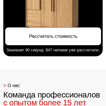
5 лет премиум
Качественные материалы
и сборка гарантируют
гарантии
долговечность эксплуатации
Скидка на заказ
Накопительная система
на первый и последующие
заказы
Без посредников
Собственное производство
без лишних переплат
Строго соблюдаем сроки
Строгие сроки
в договоре