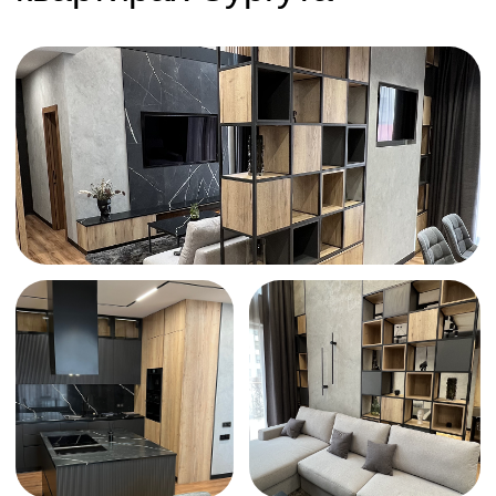
+7
Заказать звонок
Менеджер учтет все Ваши
пожелания
А специалист по расчету стоимости подберет лучший
дизайн и материалы для Вашего пространства
Живые обзоры и