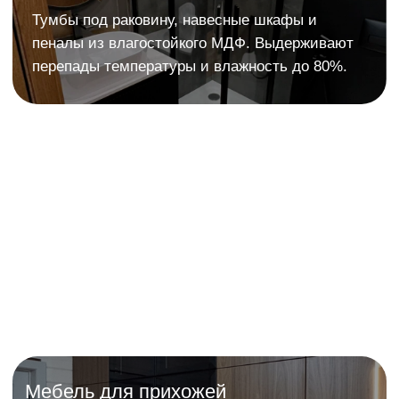
Илона
17 отзывов
Я очень довольна работой салона мебели
Арго. Компания профессионально подошла к
выполнению заказа. Качество материалов и
сборки на высшем уровне, всё выглядит очень
красиво и надежно.
Менеджер была внимательна и помогла
выбрать оптимальные решения. Сроки
выполнения работы были строго соблюдены.
Мебель идеально вписалась в интерьер и
полностью
соответствует моим ожиданиям.
В процессе работы сотрудники проявляли
аккуратность и заботу в деталях.
Выражаю огромную благодарность за
проделанную работу!