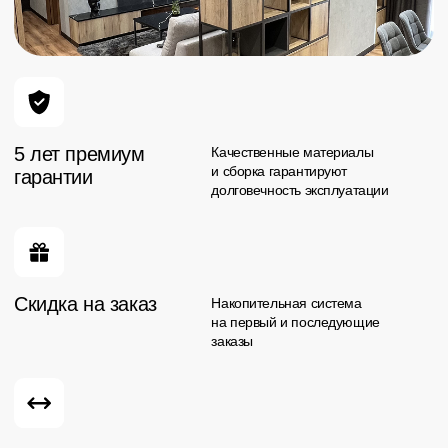
Проектируем гардеробные комнаты от 1,5 м² с
эргономичными системами хранения — штанги,
выдвижные ящики, полки, корзины. Работаем с
любыми нишами и углами.
Мебель для прихожей
Компактные и вместительные прихожие:
встроенные шкафы, открытые вешалки,
обувницы и зеркальные панели. Используем
влагостойкие материалы для зоны входа.
Мебель для детской
Безопасные и эргономичные решения: кровати-
чердаки, рабочие зоны, вместительные шкафы и
стеллажи. Экологичные материалы класса Е1.