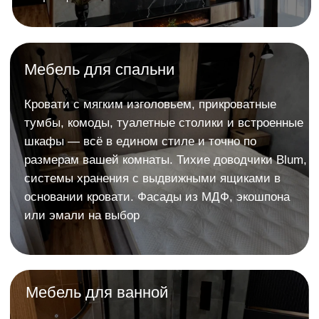
>
О нас
Более 1000 работ
в Сургуте
и по всей России