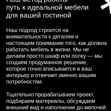
Тщательно прорабатываем проект,
подбираем материалы, обсуждаем
внешний вид и наполнение до мелочей.
Благодаря этому в итоге вы получаете
не абстрактный «мебельный гарнитур»,
а живую, функциональную и красивую
часть своего дома.
Представьте свою гостиную
через месяц
✔ Всё аккуратно организовано
✔ Провода и техника скрыты
✔ ТВ-зона выглядит дорого
✔ Есть место для хранения без перегруза
комнаты
✔ Хочется проводить время дома
Подойдёт если вы: