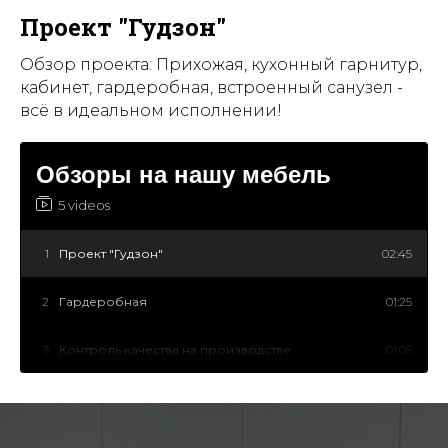
Проект "Гудзон"
Обзор проекта: Прихожая, кухонный гарнитур,
кабинет, гардеробная, встроенный санузел -
всё в идеальном исполнении!
Обзоры на нашу мебель
5 videos
1
Проект "Гудзон"
02:45
2
Гардеробная
01:25
3
Контроль качества на производстве
01:05
4
Оборудованная дача
01:15
5
Установка кухни
01:28