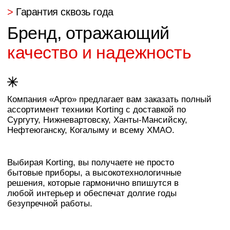
любой интерьер и обеспечат долгие годы
безупречной работы.
>
Мир
Korting
Инновации и качество
в каждом приборе –
под заказ
в «Арго»
В «Арго» вы можете заказать
подбор и поставку следующей
техники Korting:
Вытяжки Korting
Современные вытяжки Korting оснащены
инновационной системой фильтрации ULTRA
PLAZMA, которая эффективно очищает воздух
от вредных веществ и устраняет запахи без