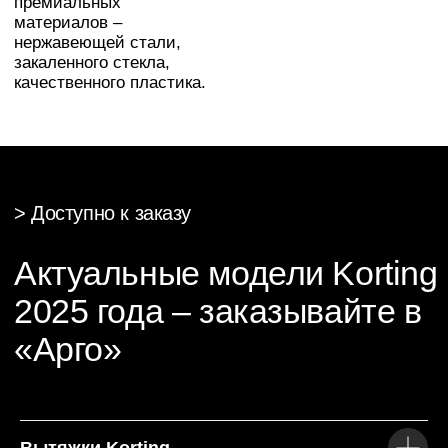
Общие преимущества
техники Korting
Простота эксплуатации:
Интуитивное
управление, автоматические программы,
легкий уход.
Стильный дизайн:
Современная эстетика,
которая гармонично вписывается в любой
интерьер.
Энергоэффективность:
Современные
технологии снижают потребление
электроэнергии без потери
производительности.
Высокое качество сборки:
Использование
премиальных материалов и тщательный
контроль производства.