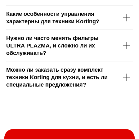
проверенную фурнитуру и материалы от мировых
производителей.
Какие особенности управления
Качество — наш приоритет, а каждый заказ
характерны для техники Korting?
— как для себя.
Нужно ли часто менять фильтры
ULTRA PLAZMA, и сложно ли их
>
Почему нас выбирают тысячи
обслуживать?
Комфорт и спокойствие
за счет гарантий
Можно ли заказать сразу комплект
техники Korting для кухни, и есть ли
специальные предложения?