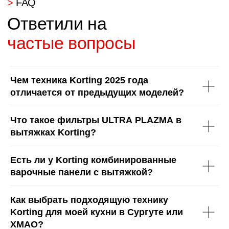
>
О нас
Команда профессионалов
с опытом более 15 лет
Чем техника Korting 2025 года
отличается от предыдущих моделей?
Что такое фильтры ULTRA PLAZMA в
вытяжках Korting?
Есть ли у Korting комбинированные
Мы на рынке с 2004 года
варочные панели с вытяжкой?
20 лет создаём мебель по индивидуальным размерам —
точно в стиль, точно в миллиметр.
Мы — единственный в Сургуте сертифицированный
Как выбрать подходящую технику
салон KOMANDOR.
Korting для моей кухни в Сургуте или
Нам доверяют нестандартные и сложные проекты,
потому что мы работаем без шаблонов.
ХМАО?
Проектируем мебель с нуля, используем только