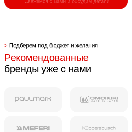
Мы делаем
мебель
для любого пространства
Кухня
Кухонные гарнтиры,
столы и стулья
Гостинная
Шкафы, тумбочки,
столы и другое
Спальня
Кровати, шкафы,
тумбочки и другое