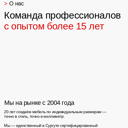
Светлана
34
отзывов
Хочу выразить огромную благодарность
Ивану и всей его команде! Ребята
работают четко и слаженно. Заказывали
всю мебель в частный дом. От комода,
ванны до кухни. За год постоянной
эксплуатации не возникло ни одного
вопроса. Есть гарантия на мебель, но она
вам не пригодится, тк качество на высоте!
В Арго вам подберут все на любой вкус,
цвет и кошелек!
В дальнейшем за мебелью только сюда!👍🏼
👍🏼👍🏼