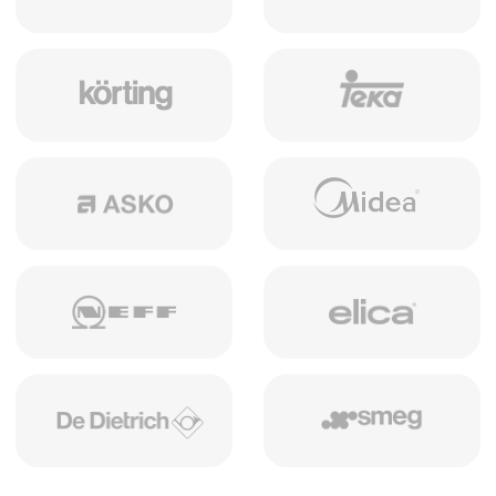
Ванная
Кровати, шкафы,
тумбочки и другое
>
Наши работы
Создаем пространства
,
где хочется быть