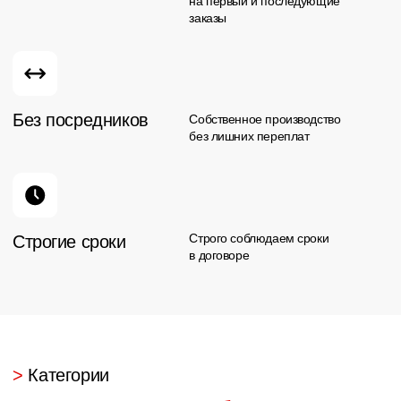
+7 (3462) 63-49-20
График:
Ежедневно
10:00 — 19:00
Связаться с нами
Написать руководству
argo.mebel@bk.ru