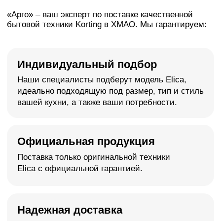
>
О нас
Более 20 лет
создаем
премиум пространства