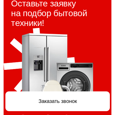
5 лет премиум
Качественные материалы
и сборка гарантируют
гарантии
долговечность эксплуатации
Скидка на заказ
Накопительная система
на первый и последующие
заказы
Без посредников
Собственное производство
без лишних переплат
Строго соблюдаем сроки
Строгие сроки
в договоре
>
Категории