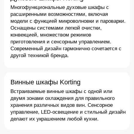
От компактных решений
Более 100 лет опыта в
для небольших кухонь
производстве бытовой
до профессиональных
техники гарантируют
приборов для
высокий стандарт
интенсивного
качества и долговечность.
использования.
Современный дизайн
Использование
премиальных
материалов –
нержавеющей стали,
закаленного стекла,
качественного пластика.
> Доступно к заказу
Актуальные модели Korting
2025 года – заказывайте в
«Арго»