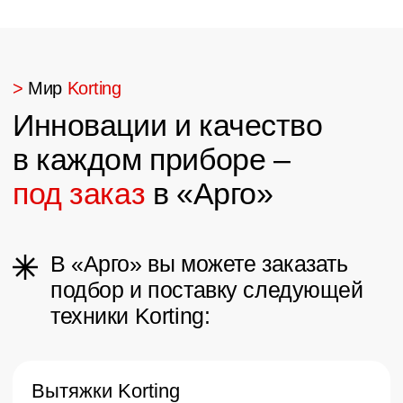
необходимости частой замены фильтров.
Доступны островные, встраиваемые и
настенные варианты с сенсорным управлением,
таймерами и режимами автоматической
работы. Модели отличаются стильным
дизайном, энергоэффективными моторами и
удобным LED-освещением.
Кофеварки Korting
Стильные отдельностоящие кофеварки с
возможностью одновременного приготовления
двух чашек кофе. Современный дизайн в стиле
лофт, сенсорное управление и система защиты
от перегрева.
Варочные панели Korting
Широкий выбор газовых, индукционных и
комбинированных панелей. Газовые модели
оснащены системой газ-контроль и
автоматическим электроподжигом для
максимальной безопасности. Индукционные
панели обеспечивают точную регулировку