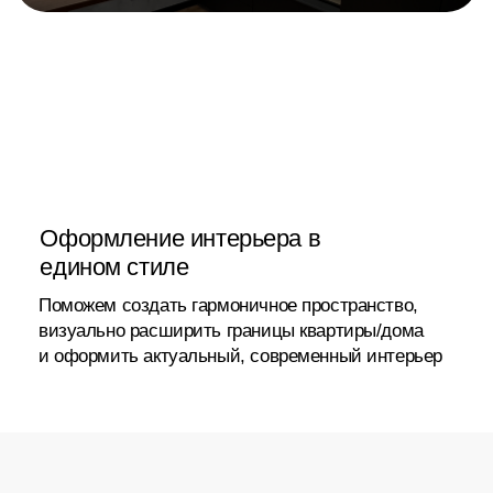
в Сургуте
и по всей России
Илона
17 отзывов
Я очень довольна работой салона мебели
Арго. Компания профессионально подошла к
выполнению заказа. Качество материалов и
сборки на высшем уровне, всё выглядит очень
красиво и надежно.
Менеджер была внимательна и помогла
выбрать оптимальные решения. Сроки
выполнения работы были строго соблюдены.
Мебель идеально вписалась в интерьер и
полностью
соответствует моим ожиданиям.
В процессе работы сотрудники проявляли
аккуратность и заботу в деталях.
Выражаю огромную благодарность за
проделанную работу!