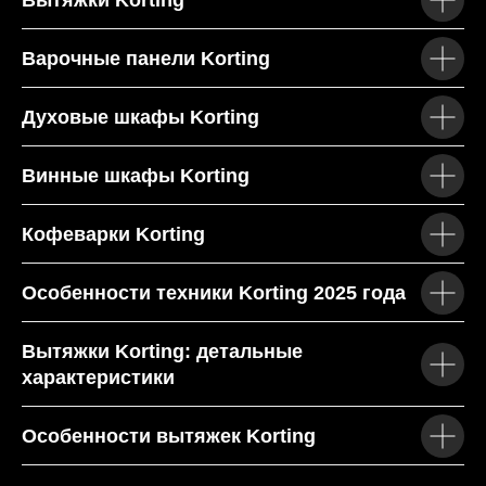
Вытяжки Korting
Инновационные технологии 2025:
Система
ULTRA PLAZMA, многофункциональные
Варочные панели Korting
духовые шкафы, точное управление.
Духовые шкафы Korting
Более 100 лет опыта:
Немецкое качество и
традиции производства гарантируют
надежность каждого прибора.
Винные шкафы Korting
Кофеварки Korting
>
О нас
Особенности техники Korting 2025 года
Почему
заказать
Elica в АРГО
Вытяжки Korting: детальные
«Арго» – ваш эксперт по поставке качественной
характеристики
бытовой техники Korting в ХМАО. Мы гарантируем:
Особенности вытяжек Korting
Индивидуальный подбор
Наши специалисты подберут модель Elica,