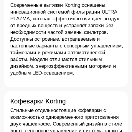
температуры и быстрый нагрев. Все модели
выполнены из качественных материалов с
использованием закаленного стекла и
нержавеющей стали.
Духовые шкафы Korting
Многофункциональные духовые шкафы с
расширенными возможностями, включая
модели с функцией микроволновки и пароварки.
Оснащены системами легкой очистки,
конвекцией, множеством режимов
приготовления и сенсорным управлением.
Современный дизайн гармонично сочетается с
другой техникой бренда.
Винные шкафы Korting
Встраиваемые винные шкафы с одной или
двумя зонами охлаждения для правильного
хранения различных видов вин. Сенсорное
управление, LED-освещение и стильный дизайн
делают их украшением любой кухни.