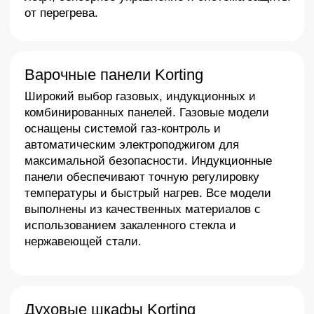
>
Преимущества
Почему
Korting
–
идеальный выбор
для вашей кухни
Инновационные
Функциональность и
технологии
удобство
Система фильтрации
Сенсорное
ULTRA PLAZMA,
управление,
энергоэффективные
автоматические
моторы,
режимы, таймеры и
интеллектуальные
функции отложенного
программы
старта.
приготовления.
Немецкое качество и
Широкий ассортимент
надежность