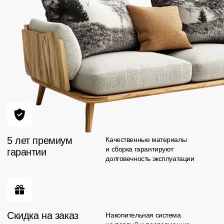
Контакты
Адрес:
Телефон:
Сургут, ул. Ивана
Офис продаж:
Захарова, 12/1
+7 (3462) 53-30-33
Менеджер:
Построить маршрут