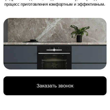
Заказать звонок
>
Гарантия сквозь года
Бренд, отражающий
качество и надежность
Компания «Арго» предлагает вам заказать полный
ассортимент техники Korting с доставкой по
Сургуту, Нижневартовску, Ханты-Мансийску,
Нефтеюганску, Когалыму и всему ХМАО.
Выбирая Korting, вы получаете не просто
бытовые приборы, а высокотехнологичные
решения, которые гармонично впишутся в