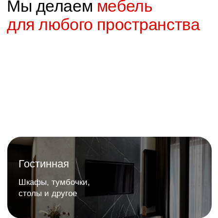
+7 (3462) 53-30-33
Покупателю
Товары
О компании
Кухни
Наши работы
Гостинные
Гарантия
Мебель для дома
Доставка и оплата
Спальни
Отзывы
Гардероб и шкафы
Отзывы покупателей
Яндекс
2GIS
Сайт
Политика конфиденциальности
разработан: