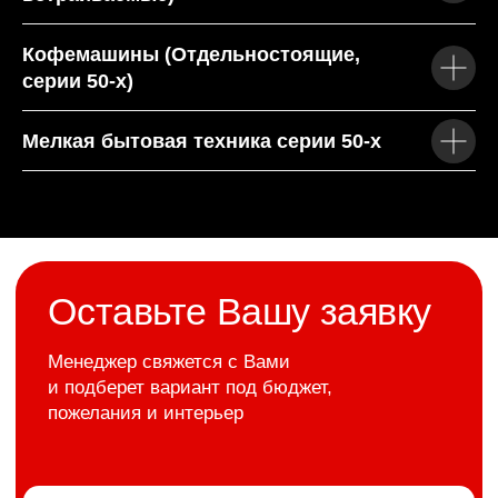
Кофемашины (Отдельностоящие,
География работы:
Сургут, Нижневартовск, Ханты-
Мансийск, Нефтеюганск, Когалым, Нягань, Мегион,
серии 50-х)
Пыть-Ях.
Мелкая бытовая техника серии 50-х
Оставьте заявку
на подбор бытовой
техники!