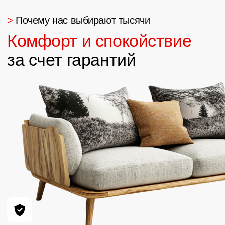
Светлана
34
отзывов
Хочу выразить огромную благодарность
Ивану и всей его команде! Ребята
работают четко и слаженно. Заказывали
всю мебель в частный дом. От комода,
ванны до кухни. За год постоянной
эксплуатации не возникло ни одного
вопроса. Есть гарантия на мебель, но она
вам не пригодится, тк качество на высоте!
В Арго вам подберут все на любой вкус,
цвет и кошелек!
В дальнейшем за мебелью только сюда!👍🏼
👍🏼👍🏼