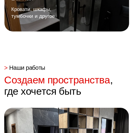
argo.mebel@bk.ru
+7 (3462) 53-30-33
Покупателю
Товары
О компании
Кухни
Наши работы
Гостинные
Гарантия
Мебель для дома
Доставка и оплата
Спальни
Отзывы
Гардероб и шкафы
Отзывы покупателей
Яндекс
2GIS
Сайт
Политика конфиденциальности
разработан: