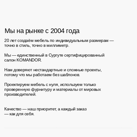
в Сургуте
и по всей России
Илона
17 отзывов
Я очень довольна работой салона мебели
Арго. Компания профессионально подошла к
выполнению заказа. Качество материалов и
сборки на высшем уровне, всё выглядит очень
красиво и надежно.
Менеджер была внимательна и помогла
выбрать оптимальные решения. Сроки
выполнения работы были строго соблюдены.
Мебель идеально вписалась в интерьер и
полностью
соответствует моим ожиданиям.
В процессе работы сотрудники проявляли
аккуратность и заботу в деталях.
Выражаю огромную благодарность за
проделанную работу!