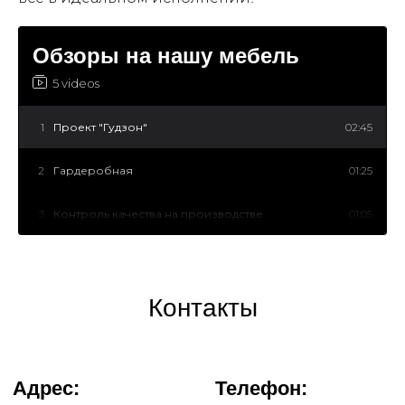
Обзоры на нашу мебель
5 videos
1
Проект "Гудзон"
02:45
2
Гардеробная
01:25
3
Контроль качества на производстве
01:05
4
Оборудованная дача
01:15
5
Установка кухни
01:28