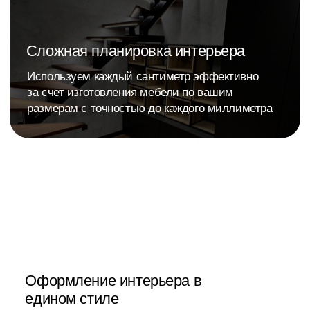
Ванная
Кровати, шкафы,
тумбочки и другое
>
Наши работы
Создаем пространства
,
где хочется быть