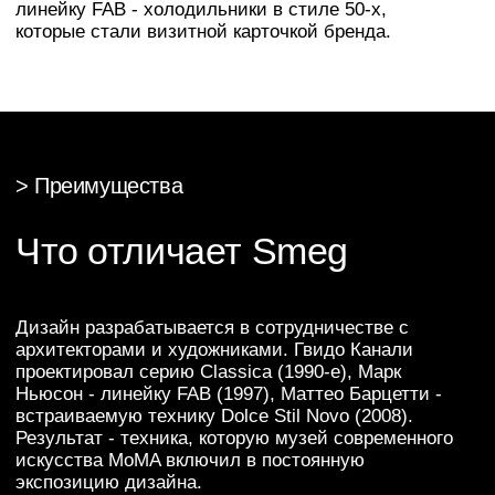
0,8 мм, эмалируются в 3 слоя при температуре
850°C. Технология Portofino - 14 цветов эмали с
глянцевой или матовой текстурой. Ручки
отливаются из хромированной латуни.
>
Мир SMEG
Почему Smeg
–
идеальный выбор для
вашей кухни
Итальянский дизайн
Утонченные линии, премиальные материалы
(нержавеющая сталь, стекло, медь) и внимание
к деталям, включая культовый ретро-стиль 50-х
годов.
Высокое качество и долговечность