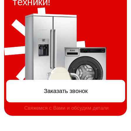
премиум пространства
Сложная планировка интерьера
Используем каждый сантиметр эффективно
за счет изготовления мебели по вашим
размерам с точностью до каждого миллиметра
Оформление интерьера в
едином стиле
Поможем создать гармоничное пространство,
визуально расширить границы квартиры/дома
и оформить актуальный, современный интерьер