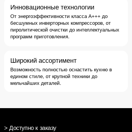
Оставьте Вашу заявку
Менеджер свяжется с Вами
и подберет вариант под бюджет,
пожелания и интерьер
Заказать звонок
>
О нас
Почему
заказать
SMEG в АРГО
«Арго» – ваш эксперт по поставке премиальной
бытовой техники Smeg в ХМАО. Мы гарантируем: