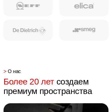
Мы делаем
мебель
для любого пространства
Кухня
Кухонные гарнтиры,
столы и стулья
Гостинная
Шкафы, тумбочки,
столы и другое
Спальня
Кровати, шкафы,
тумбочки и другое