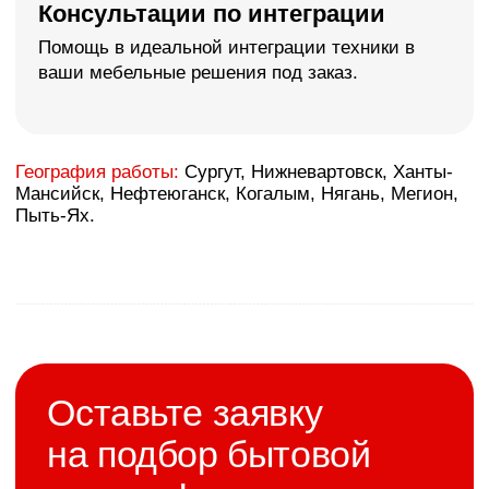
>
О нас
Более 20 лет
создаем