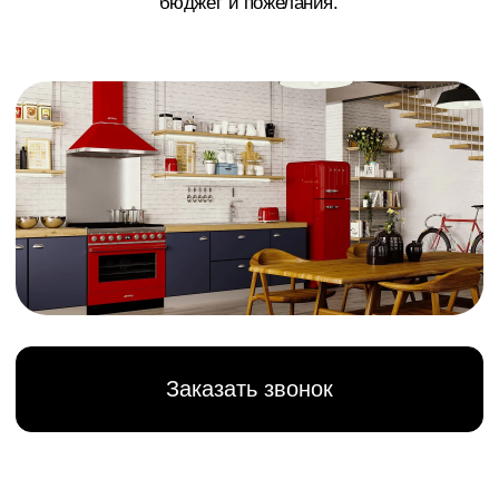
Заказать звонок
>
Гарантия сквозь года
Бренд, отражающий
качество и надежность
Компания «Арго» рада предложить вам
эксклюзивный доступ к новейшим моделям
техники SMEG с доставкой по Сургуту,
Нижневартовску, Ханты-Мансийску, Нефтеюганску,
Когалыму и всему ХМАО.
Smeg основана в 1948 году в Гуасталле, Италия.
Название расшифровывается как Smalterie
Metallurgiche Emiliane Guastalla - эмалевое и