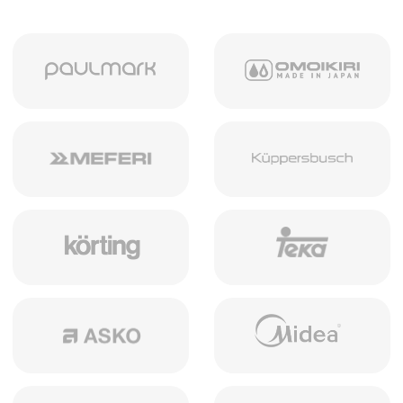
5 лет премиум
Качественные материалы
и сборка гарантируют
гарантии
долговечность эксплуатации
Скидка на заказ
Накопительная система
на первый и последующие
заказы
Без посредников
Собственное производство
без лишних переплат
Строго соблюдаем сроки
Строгие сроки
в договоре
>
Категории