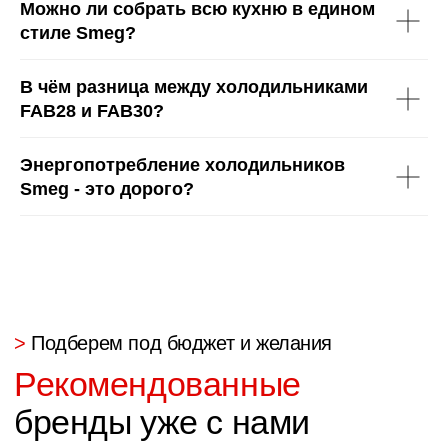
Можно ли собрать всю кухню в едином
Проектируем мебель с нуля, используем только
проверенную фурнитуру и материалы от мировых
производителей.
стиле Smeg?
Качество — наш приоритет, а каждый заказ
— как для себя.
В чём разница между холодильниками
FAB28 и FAB30?
>
Почему нас выбирают тысячи
Энергопотребление холодильников
Комфорт и спокойствие
Smeg - это дорого?
за счет гарантий