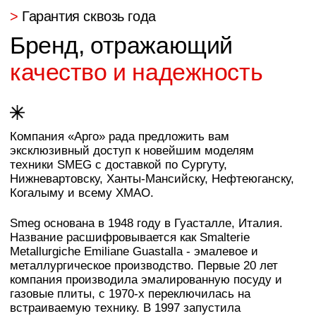
металлургическое производство. Первые 20 лет
компания производила эмалированную посуду и
газовые плиты, с 1970-х переключилась на
встраиваемую технику. В 1997 запустила
линейку FAB - холодильники в стиле 50-х,
которые стали визитной карточкой бренда.
> Преимущества
Что отличает Smeg
Дизайн разрабатывается в сотрудничестве с
архитекторами и художниками. Гвидо Канали
проектировал серию Classica (1990-е), Марк
Ньюсон - линейку FAB (1997), Маттео Барцетти -
встраиваемую технику Dolce Stil Novo (2008).
Результат - техника, которую музей современного
искусства MoMA включил в постоянную
экспозицию дизайна.
Производство размещено в Италии (4 завода в
регионе Эмилия-Романья). Корпуса
холодильников штампуются из стали толщиной