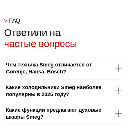
>
О нас
Команда профессионалов
с опытом более 15 лет
Чем техника Smeg отличается от
Gorenje, Hansa, Bosch?
Какие холодильники Smeg наиболее
популярны в 2025 году?
Мы на рынке с 2004 года
20 лет создаём мебель по индивидуальным размерам —
точно в стиль, точно в миллиметр.
Какие функции предлагают духовые
Мы — единственный в Сургуте сертифицированный
салон KOMANDOR.
шкафы Smeg?
Нам доверяют нестандартные и сложные проекты,
потому что мы работаем без шаблонов.