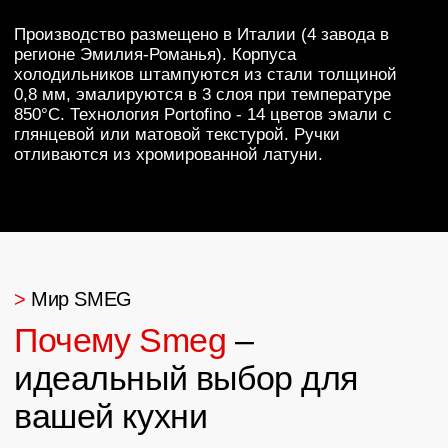
Smeg использует только лучшие материалы и
передовые технологии производства,
обеспечивая долгий срок службы своих
приборов (до 10 лет гарантии на некоторые
модели).
Инновационные технологии
От энергоэффективности класса А+++ до
бесшумных инверторных компрессоров, от
пиролитической очистки до интеллектуальных
программ приготовления.
Широкий ассортимент
Возможность полностью оснастить кухню в
едином стиле, от крупной техники до
мельчайших деталей.
> Доступно к заказу