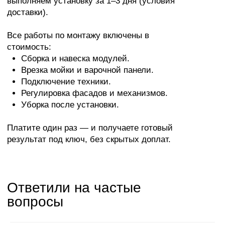
тумбы, комоды, туалетные столики и встроенные
шкафы — всё в едином стиле и точно по
размерам вашей комнаты. Тихие доводчики Blum,
системы хранения с выдвижными ящиками в
основании кровати. Фасады из МДФ, экошпона
или эмали на выбор
Мебель для ванной
Тумбы под раковину, навесные шкафы и
пеналы из влагостойкого МДФ. Выдерживают
перепады температуры и влажность до 80%.
Гардеробные
Проектируем гардеробные комнаты от 1,5 м² с
эргономичными системами хранения — штанги,
выдвижные ящики, полки, корзины. Работаем с
любыми нишами и углами.