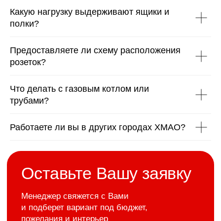
Какую нагрузку выдерживают ящики и
>
Наши работы
полки?
1 000+ реальных проектов
— кухни, шкафы,
Предоставляете ли схему расположения
гардеробные в реальных
розеток?
квартирах Сургута
Что делать с газовым котлом или
трубами?
Работаете ли вы в других городах ХМАО?