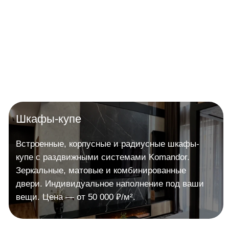
Перейти в TG
Ваша мечта доступнее
с рассрочкой
Перезвоним Вам
в течении 15 минут
Оставьте номер — назовём цену
вашей кухни за 15 минут