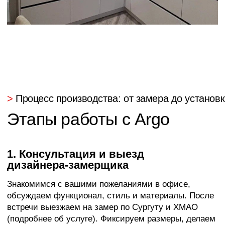
Менеджер учтет все Ваши
пожелания
А специалист по расчету стоимости подберет лучший
дизайн и материалы для Вашего пространства
Единственный официальный
салон Komandor в Сургуте
>
О нас
Более 20 лет
создаем
премиум пространства
Сложная планировка интерьера
Используем каждый сантиметр эффективно
за счет изготовления мебели по вашим