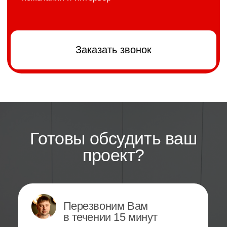
>
О нас
Более 1000 работ
в Сургуте
и по всей России
Илона
17 отзывов