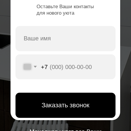
Я очень довольна работой салона мебели
Арго. Компания профессионально подошла к
выполнению заказа. Качество материалов и
сборки на высшем уровне, всё выглядит очень
красиво и надежно.
Менеджер была внимательна и помогла
выбрать оптимальные решения. Сроки
выполнения работы были строго соблюдены.
Мебель идеально вписалась в интерьер и
полностью
соответствует моим ожиданиям.
В процессе работы сотрудники проявляли
аккуратность и заботу в деталях.
Выражаю огромную благодарность за
проделанную работу!
Светлана
34
отзывов
Хочу выразить огромную благодарность
Ивану и всей его команде! Ребята