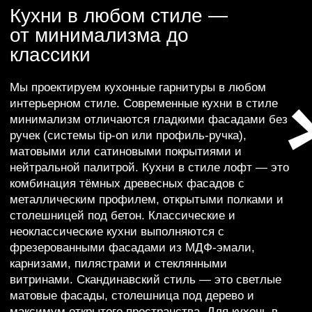
—
Услуги под ключ
Выезд замерщика
— в согласованные
дату и время по Сургуту и ХМАО.
3D-дизайн-проект
— визуализация до
начала работ.
Монтаж
— профессиональная
установка в стоимости.
—
Гарантии и сервис
Премиум-гарантия 5 лет на всю
мебель
(условия гарантии) и пост
гарантийный 15 лет, когда
оплачивается только фурнитура.
Строгое соблюдение сроков
—
зафиксировано в договоре.
Бесплатное сервисное
обслуживание в течение