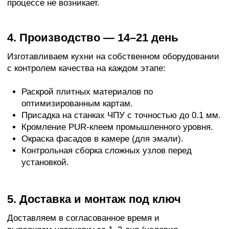
Кухни на заказ в Сургуте
Изготавливаем кухонные гарнитуры любой
конфигурации — прямые, угловые, П-образные и
с островом. Фасады из МДФ, пластика или
эмали. Интеграция встроенной техники,
столешницы из искусственного камня или HPL-
пластика. Цена — от 80 000 ₽/п.м.
Шкафы-купе
Встроенные, корпусные и радиусные шкафы-
купе с раздвижными системами Komandor.
Зеркальные, матовые и комбинированные
двери. Индивидуальное наполнение под ваши
вещи. Цена — от 50 000 ₽/м².
Мебель для спальни
Кровати с мягким изголовьем, прикроватные