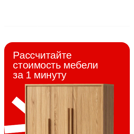
Раскрой плитных материалов по
оптимизированным картам.
Присадка на станках ЧПУ с точностью до 0.1 мм.
Кромление PUR-клеем промышленного уровня.
Окраска фасадов в камере (для эмали).
Контрольная сборка сложных узлов перед
установкой.
5. Доставка и монтаж под ключ
Доставляем в согласованное время и
выполняем установку за 1–3 дня (условия
доставки).
Все работы по монтажу включены в
стоимость:
Сборка и навеска модулей.
Врезка мойки и варочной панели.
Подключение техники.
Регулировка фасадов и механизмов.
Уборка после установки.
Платите один раз — и получаете готовый
результат под ключ, без скрытых доплат.