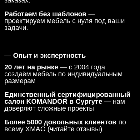
столешница HPL-премиум, метабоксы с
доводчиками): от 350 000 ₽.
Кухня-гостиная 3,5 × 2,4 м с островом
(пластик
HPL, кварцевый агломерат, Blum Legrabox): от
420 000 ₽.
Маленькая кухня
1,8 × 1,5 м
(ЛДСП Egger,
шариковые направляющие): от 180 000 ₽.
Точную стоимость вашей кухни рассчитаем
бесплатно после замера — оставьте заявку, и
дизайнер подготовит 3D-проект с детальной
сметой в течение 1–2 дней.