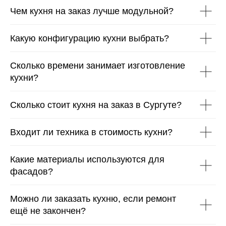
Чем кухня на заказ лучше модульной?
Какую конфигурацию кухни выбрать?
Мебель для прихожей
Компактные и вместительные прихожие:
Сколько времени занимает изготовление
встроенные шкафы, открытые вешалки,
кухни?
обувницы и зеркальные панели. Используем
влагостойкие материалы для зоны входа.
Сколько стоит кухня на заказ в Сургуте?
Мебель для детской
Входит ли техника в стоимость кухни?
Безопасные и эргономичные решения: кровати-
Какие материалы используются для
чердаки, рабочие зоны, вместительные шкафы и
фасадов?
стеллажи. Экологичные материалы класса Е1.
Можно ли заказать кухню, если ремонт
ещё не закончен?