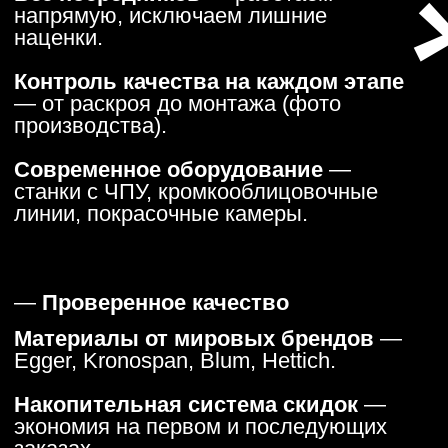
Заказать звонок
Свяжемся с Вами и обсудим детали
Стоимость кухни на заказ в
Сургуте — примеры с ценами
Прямая кухня
2,5 м
(МДФ-плёнка, столешница
HPL, метабоксы Boyard): от 250 000 ₽.
Угловая кухня
2,5 × 1,8 м
(МДФ-эмаль,