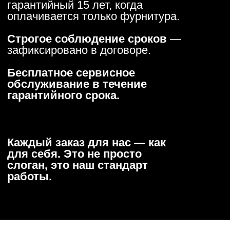
фото помещения, уточняем все детали, чтобы
проект получился точным с первого раза.
2. Разработка 3D-проекта
В течение 2–3 дней подготавливаем
подробную 3D-визуализацию будущей кухни с
расстановкой техники, подбором цветов и
фурнитуры (посмотрите примеры в галерее).
Дизайн-проект входит в общую стоимость
кухни — вы видите, за что платите, ещё до
начала производства.
3. Согласование и договор
Утверждаем проект, фиксируем стоимость и
сроки в договоре. Все работы учтены заранее —
никаких скрытых платежей или доплат в
процессе не возникает.
4. Производство — 14–21 день
Изготавливаем кухни на собственном оборудовании
с контролем качества на каждом этапе: