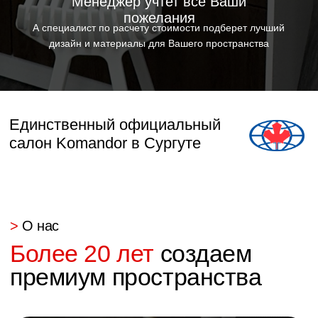
работают четко и слаженно. Заказывали
всю мебель в частный дом. От комода,
ванны до кухни. За год постоянной
эксплуатации не возникло ни одного
вопроса. Есть гарантия на мебель, но она
вам не пригодится, тк качество на высоте!
В Арго вам подберут все на любой вкус,
цвет и кошелек!
В дальнейшем за мебелью только сюда!👍🏼
👍🏼👍🏼
Отзывы в 2GIS
Отзывы на Яндекс