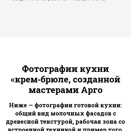
Ваша мечта доступнее
с рассрочкой
Фотографии кухни
«крем‑брюле, созданной
Перезвоним Вам
в течении 15 минут
мастерами Арго
Оставьте Ваши контакты
для нового уюта
Ниже — фотографии готовой кухни:
общий вид молочных фасадов с
древесной текстурой, рабочая зона со
встроенной техникой и пример того,