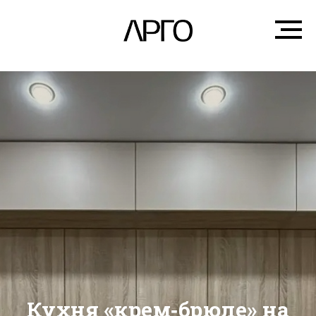
Кухня «крем‑брюле» на