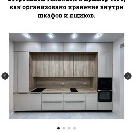
+7
как организовано хранение внутри
шкафов и ящиков.
Заказать звонок
Менеджер учтет все Ваши
пожелания
А специалист по расчету стоимости подберет лучший
дизайн и материалы для Вашего пространства
Связаться с нами
Написать руководству
argo.mebel@bk.ru
+7 (3462) 53-30-33