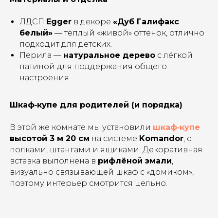
ЛДСП
Egger
в декоре
«Дуб Галифакс
белый»
— тёплый «живой» оттенок, отлично
подходит для детских.
Перила —
натуральное дерево
с лёгкой
патиной для поддержания общего
настроения.
Шкаф‑купе для родителей (и порядка)
В этой же комнате мы установили
шкаф‑купе
высотой 3 м 20 см
на системе
Komandor
, с
полками, штангами и ящиками. Декоративная
вставка выполнена в
рифлёной эмали
,
визуально связывающей шкаф с «домиком»,
Ваша мечта доступнее
поэтому интерьер смотрится цельно.
с рассрочкой