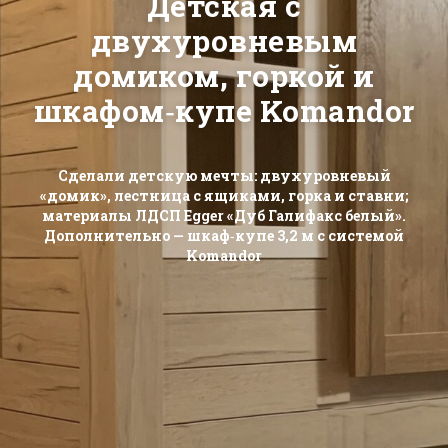
Детская с
двухуровневым
домиком, горкой и
шкафом‑купе Komandor
Сделали детскую мечты: двухуровневый
«домик», лестница с ящиками, горка и ставни;
материалы ЛДСП Egger «Дуб Галифакс белый».
Дополнительно — шкаф‑купе 3,2 м с системой
Komandor