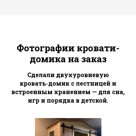
Перезвоним Вам
в течении 15 минут
Оставьте Ваши контакты
для нового уюта
Фотографии кровати-
домика на заказ
+7
Сделали двухуровневую
кровать‑домик с лестницей и
Заказать звонок
встроенным хранением — для сна,
игр и порядка в детской.
Менеджер учтет все Ваши
пожелания
А специалист по расчету стоимости подберет лучший
дизайн и материалы для Вашего пространства