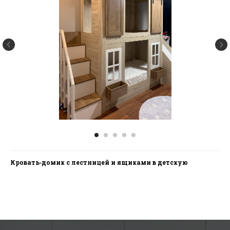
Связаться с нами
Написать руководству
argo.mebel@bk.ru
+7 (3462) 53-30-33
Покупателю
Товары
О компании
Кухни
Наши работы
Гостинные
Гарантия
Мебель для дома
Доставка и оплата
Спальни
Кровать‑домик с лестницей и ящиками в детскую
Отзывы
Гардероб и шкафы
Отзывы покупателей
Яндекс
2GIS