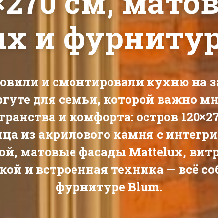
×270 см, мат
ux и фурниту
овили и смонтировали кухню на з
ргуте
для семьи, которой важно мн
транства и комфорта:
остров 120×2
ица из
акрилового камня с интегр
ой
, матовые фасады
Mattelux
, вит
кой и встроенная техника — всё со
фурнитуре
Blum
.