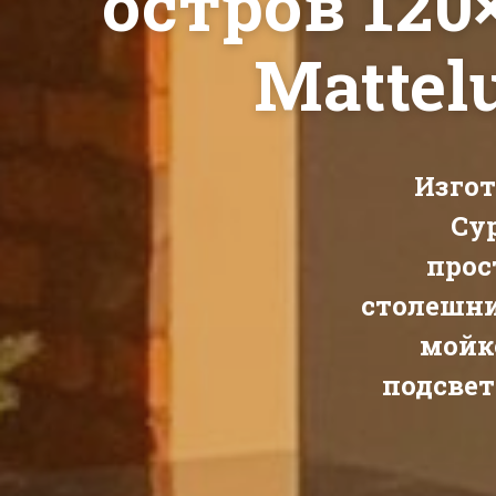
остров 120
Mattel
Изгот
Су
прос
столешн
мойк
подсвет