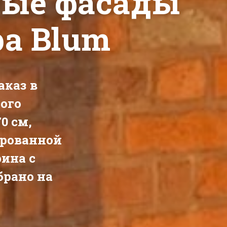
овые фасады
ра Blum
аказ
в
ого
70 см
,
ированной
рина с
брано на