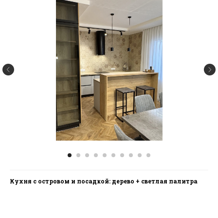
Связаться с нами
Написать руководству
argo.mebel@bk.ru
+7 (3462) 53-30-33
Покупателю
Товары
О компании
Кухни
Наши работы
Гостинные
Гарантия
Мебель для дома
Доставка и оплата
Спальни
Отзывы
Гардероб и шкафы
Отзывы покупателей
Яндекс
2GIS
Кухня с островом и посадкой: дерево + светлая палитра
Сайт
Политика конфиденциальности
разработан: