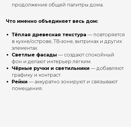
продолжение общей палитры дома.
Что именно объединяет весь дом:
Тёплая древесная текстура
— повторяется
в кухне/острове, ТВ‑зоне, витринах и других
элементах.
Светлые фасады
— создают спокойный
фон и делают интерьер лёгким.
Чёрные ручки и светильники
— добавляют
графику и контраст.
Ваша мечта доступнее
Рейки
— аккуратно зонируют и связывают
с рассрочкой
помещения.
Перезвоним Вам
в течении 15 минут
Оставьте Ваши контакты
для нового уюта