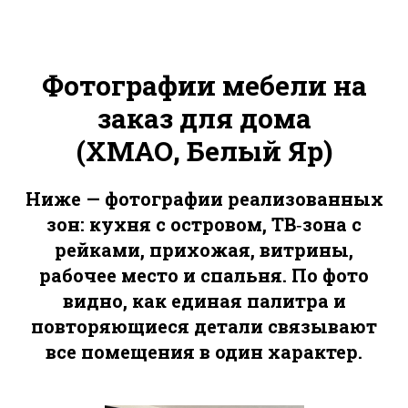
Фотографии мебели на
+7
заказ для дома
(ХМАО, Белый Яр)
Заказать звонок
Ниже — фотографии реализованных
зон: кухня с островом, ТВ‑зона с
Менеджер учтет все Ваши
рейками, прихожая, витрины,
пожелания
А специалист по расчету стоимости подберет лучший
рабочее место и спальня. По фото
дизайн и материалы для Вашего пространства
видно, как единая палитра и
повторяющиеся детали связывают
все помещения в один характер.