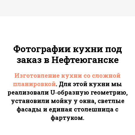
Перезвоним Вам
в течении 15 минут
Оставьте Ваши контакты
для нового уюта
Фотографии кухни под
заказ в Нефтеюганске
+7
Изготовление кухни со сложной
планировкой
. Для этой кухни мы
реализовали U‑образную геометрию,
установили мойку у окна, светлые
Заказать звонок
фасады и единая столешница с
фартуком.
Менеджер учтет все Ваши
пожелания
А специалист по расчету стоимости подберет лучший
дизайн и материалы для Вашего пространства